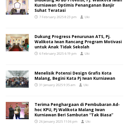
Kurniawan Optimis Penanganan Banjir
Suhat Teratasi
7 February 2025 8:23 pm
Uki
Dukung Progress Penurunan ATS, Pj.
Walikota Iwan Rancang Program Motivasi
untuk Anak Tidak Sekolah
6 February 2025 6:19 pm
Uki
Menelisik Potensi Design Grafis Kota
Malang, Begini Kata Pj Iwan Kurniawan
31 January 2025 9:35 am
Uki
Terima Penghargaan di Pembubaran Ad-
hoc KPU, Pj Walikota Malang Iwan
Kurniawan Beri Sambutan “Tak Biasa”
26 January 2025 11:06 pm
Uki