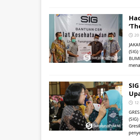
Had
‘T
20
JAKAR
(SIG)
BUMN’
mena
SIG
Upa
12
GRESI
(SIG)
Gresi
penye