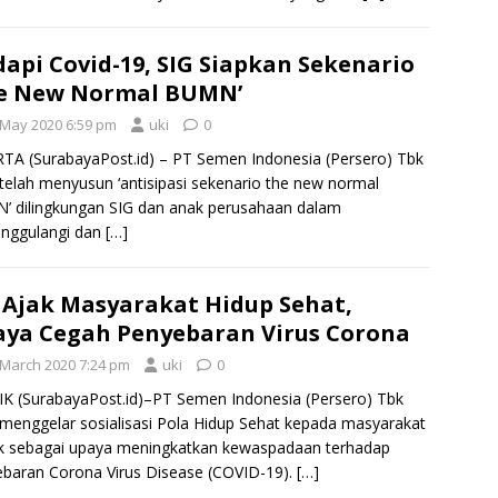
api Covid-19, SIG Siapkan Sekenario
he New Normal BUMN’
 May 2020 6:59 pm
uki
0
TA (SurabayaPost.id) – PT Semen Indonesia (Persero) Tbk
 telah menyusun ‘antisipasi sekenario the new normal
 dilingkungan SIG dan anak perusahaan dalam
nggulangi dan
[…]
 Ajak Masyarakat Hidup Sehat,
ya Cegah Penyebaran Virus Corona
 March 2020 7:24 pm
uki
0
K (SurabayaPost.id)–PT Semen Indonesia (Persero) Tbk
 menggelar sosialisasi Pola Hidup Sehat kepada masyarakat
k sebagai upaya meningkatkan kewaspadaan terhadap
baran Corona Virus Disease (COVID-19).
[…]