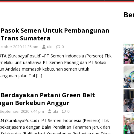
Be
G Pasok Semen Untuk Pembangunan
 Trans Sumatera
October 2020 11:35 pm
uki
0
TA (SurabayaPost.id)–PT Semen Indonesia (Persero) Tbk
 melalui unit usahanya PT Semen Padang dan PT Solusi
un Andalas memasok kebutuhan semen untuk
angunan jalan Tol
[…]
 Berdayakan Petani Green Belt
ngan Berkebun Anggur
 September 2020 7:44 pm
uki
0
 (SurabayaPost.id)–PT Semen Indonesia (Persero) Tbk
 bekerjasama dengan Balai Penelitian Tanaman Jeruk dan
Subtropika (Balitjestro) Kementerian Pertanian dan Dinas