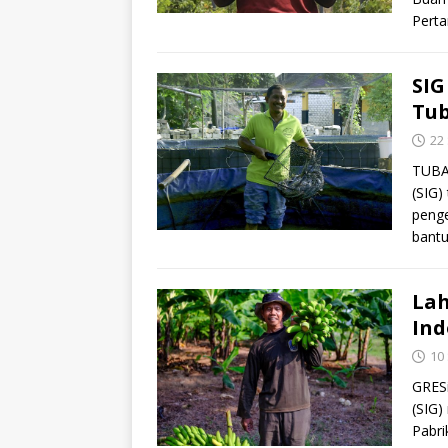
Pert
SIG
Tu
22
TUBAN
(SIG)
peng
bant
Lah
Ind
10
GRESi
(SIG)
Pabri