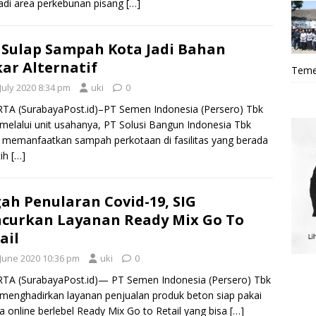
di area perkebunan pisang
[…]
 Sulap Sampah Kota Jadi Bahan
ar Alternatif
Teme
July 2020 8:34 pm
uki
0
TA (SurabayaPost.id)–PT Semen Indonesia (Persero) Tbk
 melalui unit usahanya, PT Solusi Bangun Indonesia Tbk
, memanfaatkan sampah perkotaan di fasilitas yang berada
tih
[…]
ah Penularan Covid-19, SIG
curkan Layanan Ready Mix Go To
ail
 June 2020 10:36 pm
uki
0
TA (SurabayaPost.id)— PT Semen Indonesia (Persero) Tbk
 menghadirkan layanan penjualan produk beton siap pakai
a online berlebel Ready Mix Go to Retail yang bisa
[…]