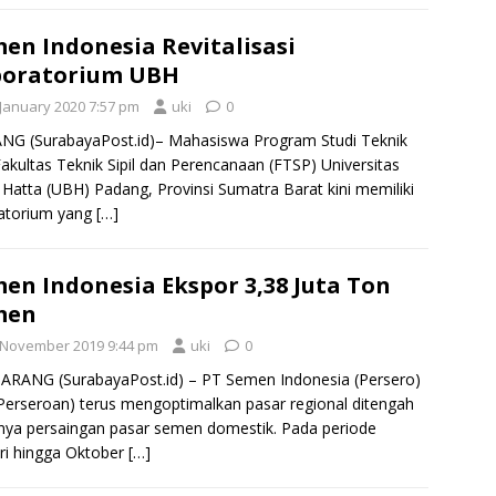
en Indonesia Revitalisasi
boratorium UBH
 January 2020 7:57 pm
uki
0
NG (SurabayaPost.id)– Mahasiswa Program Studi Teknik
 Fakultas Teknik Sipil dan Perencanaan (FTSP) Universitas
Hatta (UBH) Padang, Provinsi Sumatra Barat kini memiliki
ratorium yang
[…]
en Indonesia Ekspor 3,38 Juta Ton
men
 November 2019 9:44 pm
uki
0
RANG (SurabayaPost.id) – PT Semen Indonesia (Persero)
Perseroan) terus mengoptimalkan pasar regional ditengah
nya persaingan pasar semen domestik. Pada periode
ri hingga Oktober
[…]