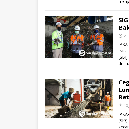
menja
SIG
Bak
21 
JAKAR
(SIG)
(SBI)
di Tri
Ceg
Lun
Ret
10
JAKAR
(SIG)
secar