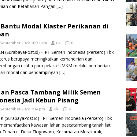
anian dan Ketahanan Pangan
[…]
 Bantu Modal Klaster Perikanan di
ban
 September 2020 10:32 am
uki
0
 (SurabayaPost.id) – PT Semen Indonesia (Persero) Tbk
 terus berupaya meningkatkan kemandirian dan
embangan usaha para pelaku UMKM melalui pemberian
uan modal dan pendampingan
[…]
an Pasca Tambang Milik Semen
onesia Jadi Kebun Pisang
 September 2020 1:34 pm
uki
0
K (SurabayaPost.id)– PT Semen Indonesia (Persero) Tbk
 memanfaatkan kawasan lahan pascatambang tanah liat
k Tuban di Desa Tlogowaru, Kecamatan Merakurak,