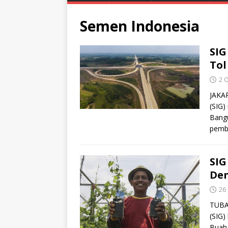
Semen Indonesia
SI
Tol
2 
JAKAR
(SIG)
Bang
pemb
SIG
De
26
TUBAN
(SIG)
Buah 