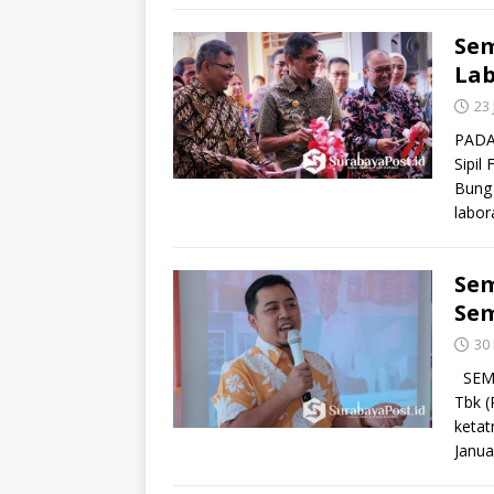
Sem
La
23
PADA
Sipil
Bung 
labo
Sem
Se
30
SEMA
Tbk (
ketat
Janua