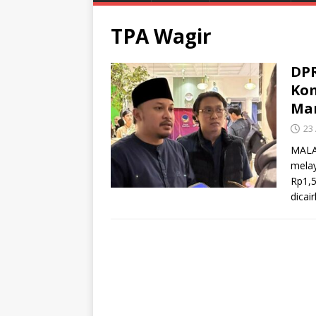
TPA Wagir
DPR
Ko
Man
23 
MALA
melay
Rp1,5
dicai