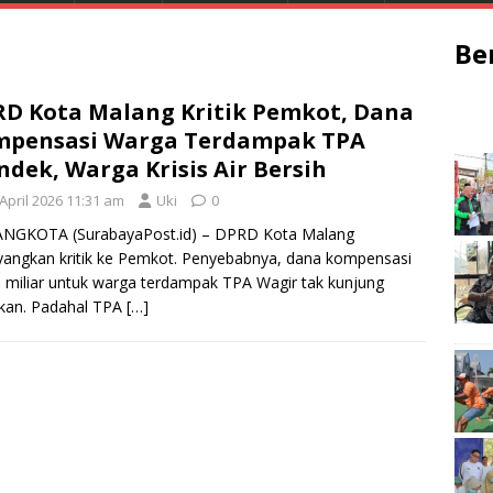
Be
D Kota Malang Kritik Pemkot, Dana
mpensasi Warga Terdampak TPA
dek, Warga Krisis Air Bersih
April 2026 11:31 am
Uki
0
NGKOTA (SurabayaPost.id) – DPRD Kota Malang
angkan kritik ke Pemkot. Penyebabnya, dana kompensasi
 miliar untuk warga terdampak TPA Wagir tak kunjung
rkan. Padahal TPA
[…]