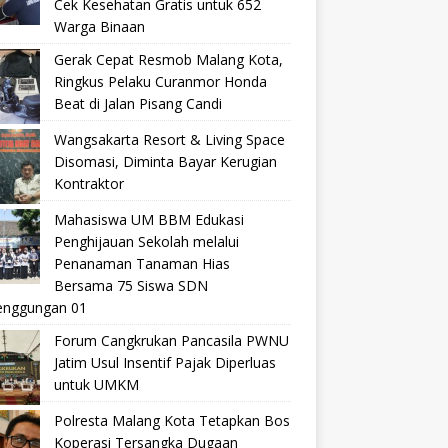
Cek Kesehatan Gratis untuk 652
Warga Binaan
Gerak Cepat Resmob Malang Kota,
Ringkus Pelaku Curanmor Honda
Beat di Jalan Pisang Candi
Wangsakarta Resort & Living Space
Disomasi, Diminta Bayar Kerugian
Kontraktor
Mahasiswa UM BBM Edukasi
Penghijauan Sekolah melalui
Penanaman Tanaman Hias
Bersama 75 Siswa SDN
nggungan 01
Forum Cangkrukan Pancasila PWNU
Jatim Usul Insentif Pajak Diperluas
untuk UMKM
Polresta Malang Kota Tetapkan Bos
Koperasi Tersangka Dugaan