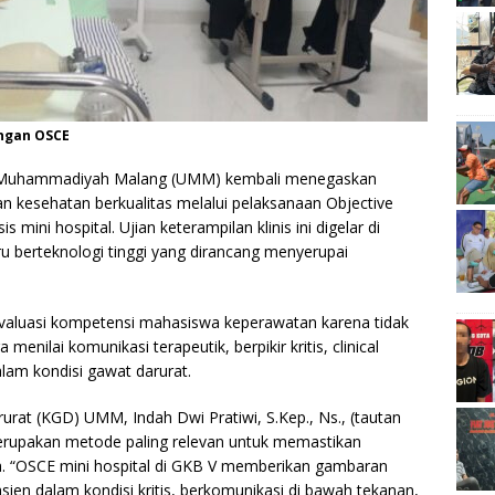
ngan OSCE
 Muhammadiyah Malang (UMM) kembali menegaskan
 kesehatan berkualitas melalui pelaksanaan Objective
 mini hospital. Ujian keterampilan klinis ini digelar di
ru berteknologi tinggi yang dirancang menyerupai
valuasi kompetensi mahasiswa keperawatan karena tidak
enilai komunikasi terapeutik, berpikir kritis, clinical
lam kondisi gawat darurat.
at (KGD) UMM, Indah Dwi Pratiwi, S.Kep., Ns., (tautan
erupakan metode paling relevan untuk memastikan
. “OSCE mini hospital di GKB V memberikan gambaran
n dalam kondisi kritis, berkomunikasi di bawah tekanan,