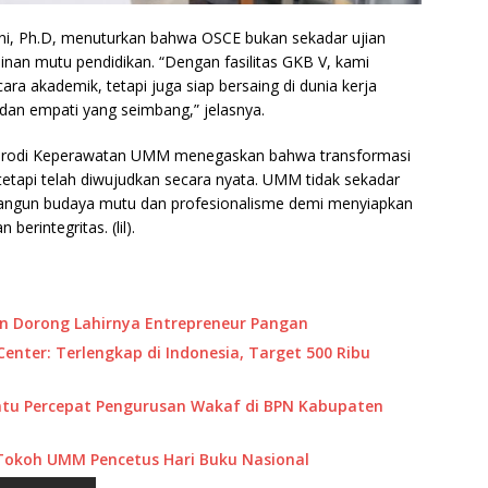
i, Ph.D, menuturkan bahwa OSCE bukan sekadar ujian
minan mutu pendidikan. “Dengan fasilitas GKB V, kami
ra akademik, tetapi juga siap bersaing di dunia kerja
dan empati yang seimbang,” jelasnya.
i, Prodi Keperawatan UMM menegaskan bahwa transformasi
etapi telah diwujudkan secara nyata. UMM tidak sekadar
gun budaya mutu dan profesionalisme demi menyiapkan
erintegritas. (lil).
n Dorong Lahirnya Entrepreneur Pangan
ter: Terlengkap di Indonesia, Target 500 Ribu
tu Percepat Pengurusan Wakaf di BPN Kabupaten
 Tokoh UMM Pencetus Hari Buku Nasional