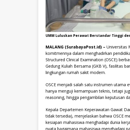
UMM Luluskan Perawat Berstandar Tinggi de
MALANG (SurabayaPost.id) –
Universitas
komitmennya dalam menghadirkan pendidikan
Structured Clinical Examination (OSCE) berbasis
Gedung Kuliah Bersama (GKB V), fasilitas ba
lingkungan rumah sakit modern.
OSCE menjadi salah satu instrumen utama e
hanya menguji kemampuan teknis, tetapi juga m
reasoning, hingga pengambilan keputusan da
Kepala Departemen Keperawatan Gawat Darur
tidak tersedia), menjelaskan bahwa OSCE m
kesiapan mahasiswa menghadapi dunia kerja
nyata bagaimana mahasiswa menghadapi pasie