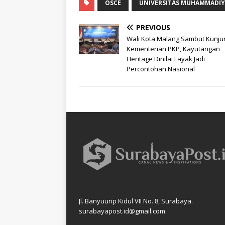
OSCE
UNIVERSITAS MUHAMMADI
PREVIOUS
Wali Kota Malang Sambut Kunj
Kementerian PKP, Kayutangan
Heritage Dinilai Layak Jadi
Percontohan Nasional
Jl. Banyuurip Kidul VII No. 8, Surabaya.
surabayapost.id@gmail.com