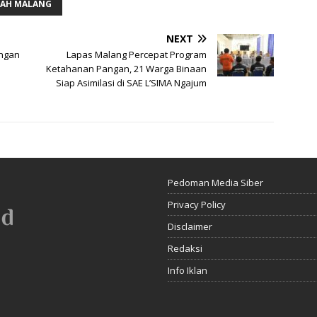
YAH MALANG
NEXT
ungan
Lapas Malang Percepat Program
Ketahanan Pangan, 21 Warga Binaan
Siap Asimilasi di SAE L’SIMA Ngajum
Pedoman Media Siber
Privacy Policy
Disclaimer
Redaksi
Info Iklan