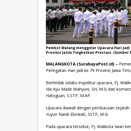
Pemkot Malang menggelar Upacara Hari Jadi k
Provinsi Jatim Tingkatkan Prestasi. (Sumber
MALANGKOTA (SurabayaPost.id) –
Pemeri
Peringatan Hari Jadi ke 79 Provinsi Jawa Tim
Bertindak selaku inspektur upacara, Pj. Wal
Ida Ayu Made Wahyuni, SH, M.Si dan komanda
Hatoguan, S.STP, M.AP.
Upacara diawali dengan pembacaan sejarah 
Yuyun Nanik Ekowati, SSTP, M.Si.
Pada upacara tersebut, Pj. Walikota Iwan