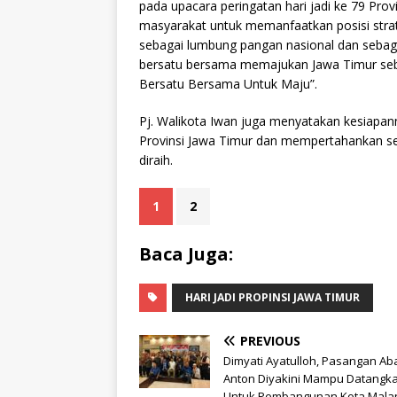
pada upacara peringatan hari jadi ke 79 Prov
masyarakat untuk memanfaatkan posisi stra
sebagai lumbung pangan nasional dan sebaga
bersatu bersama memajukan Jawa Timur sebag
Bersatu Bersama Untuk Maju”.
Pj. Walikota Iwan juga menyatakan kesiapa
Provinsi Jawa Timur dan mempertahankan sert
diraih.
1
2
Baca Juga:
HARI JADI PROPINSI JAWA TIMUR
PREVIOUS
Dimyati Ayatulloh, Pasangan Ab
Anton Diyakini Mampu Datangk
Untuk Pembangunan Kota Mala