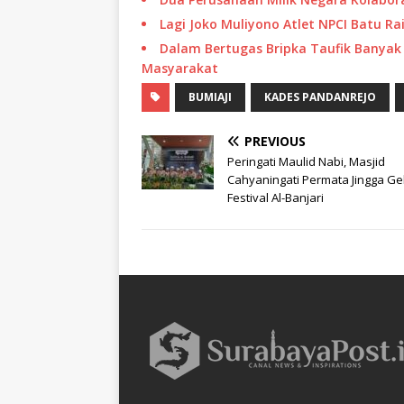
Lagi Joko Muliyono Atlet NPCI Batu Ra
Dalam Bertugas Bripka Taufik Banyak
Masyarakat
BUMIAJI
KADES PANDANREJO
PREVIOUS
Peringati Maulid Nabi, Masjid
Cahyaningati Permata Jingga Ge
Festival Al-Banjari