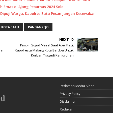
ih Emas di Ajang Peparnas 2024 Solo
 Dipuji Warga, Kapolres Batu Pesan Jangan Kecewakan
KOTA BATU
PANDANREJO
NEXT
Pimpin Sujud Masal Saat Apel Pagi,
lar
Kapolresta Malang Kota Berdoa Untuk
Korban Tragedi Kanjuruhan
Pedoman Media Siber
Privacy Policy
Disclaimer
Redaksi