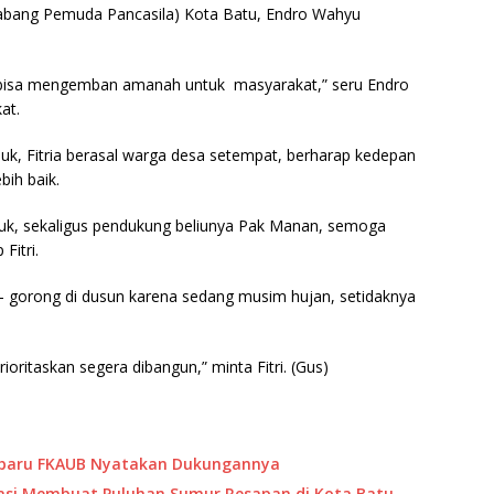
Cabang Pemuda Pancasila) Kota Batu, Endro Wahyu
p bisa mengemban amanah untuk masyarakat,” seru Endro
at.
k, Fitria berasal warga desa setempat, berharap kedepan
ih baik.
uk, sekaligus pendukung beliunya Pak Manan, semoga
Fitri.
ong – gorong di dusun karena sedang musim hujan, setidaknya
ioritaskan segera dibangun,” minta Fitri. (Gus)
rbaru FKAUB Nyatakan Dukungannya
rasi Membuat Puluhan Sumur Resapan di Kota Batu