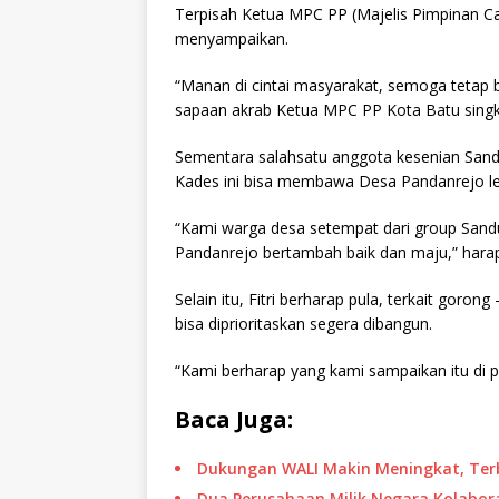
Terpisah Ketua MPC PP (Majelis Pimpinan 
menyampaikan.
“Manan di cintai masyarakat, semoga teta
sapaan akrab Ketua MPC PP Kota Batu singk
Sementara salahsatu anggota kesenian Sandu
Kades ini bisa membawa Desa Pandanrejo leb
“Kami warga desa setempat dari group Sand
Pandanrejo bertambah baik dan maju,” harap 
Selain itu, Fitri berharap pula, terkait gor
bisa diprioritaskan segera dibangun.
“Kami berharap yang kami sampaikan itu di pr
Baca Juga:
Dukungan WALI Makin Meningkat, Te
Dua Perusahaan Milik Negara Kolabo