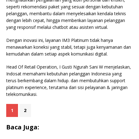
seperti rekomendasi paket yang sesuai dengan kebutuhan
pelanggan, membantu dalam menyelesaikan kendala teknis
dengan lebih cepat, hingga memberikan layanan pelanggan
yang responsif melalui chatbot atau asisten virtual.
Dengan inovasi ini, layanan IM3 Platinum tidak hanya
menawarkan koneksi yang stabil, tetapi juga kenyamanan dan
kemudahan dalam setiap aspek komunikasi digital.
Head Of Retail Operation, I Gusti Ngurah Sani W menjelaskan,
Indosat memahami kebutuhan pelanggan Indonesia yang
terus berkembang dalam hidup. dan membutuhkan support
platinum experience, terutama dari sisi pelayanan & jaringan
telekomunikasi.
1
2
Baca Juga: