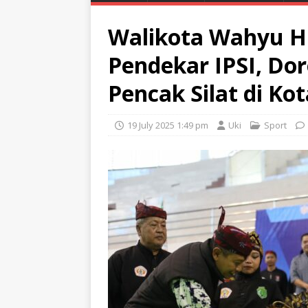
Walikota Wahyu H
Pendekar IPSI, D
Pencak Silat di Ko
19 July 2025 1:49 pm
Uki
Sport