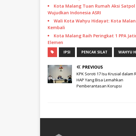
Kota Malang Tuan Rumah Aksi Satpol P
Wujudkan Indonesia ASRI
Wali Kota Wahyu Hidayat: Kota Malang
Kembali
Kota Malang Raih Peringkat 1 PPA Jati
Elemen
IPSI
PENCAK SILAT
WAHYU H
PREVIOUS
KPK Soroti 17 Isu Krusial dalam
HAP Yang Bisa Lemahkan
Pemberantasan Korupsi