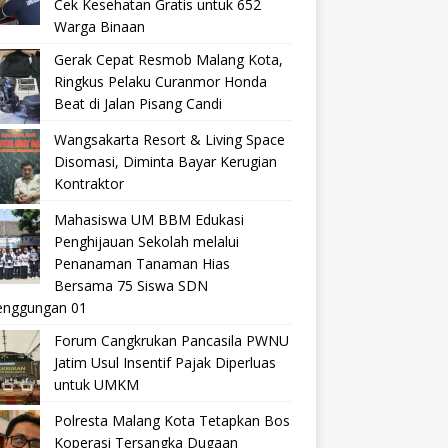
Cek Kesehatan Gratis untuk 652
Warga Binaan
Gerak Cepat Resmob Malang Kota,
Ringkus Pelaku Curanmor Honda
Beat di Jalan Pisang Candi
Wangsakarta Resort & Living Space
Disomasi, Diminta Bayar Kerugian
Kontraktor
Mahasiswa UM BBM Edukasi
Penghijauan Sekolah melalui
Penanaman Tanaman Hias
Bersama 75 Siswa SDN
nggungan 01
Forum Cangkrukan Pancasila PWNU
Jatim Usul Insentif Pajak Diperluas
untuk UMKM
Polresta Malang Kota Tetapkan Bos
Koperasi Tersangka Dugaan