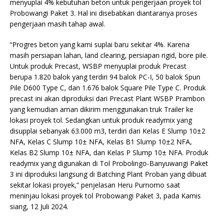
menyuplai 4% kebutuhan beton untuk pengerjaan proyek tol
Probowangi Paket 3. Hal ini disebabkan diantaranya proses
pengerjaan masih tahap awal.
“Progres beton yang kami suplai baru sekitar 4%. Karena
masih persiapan lahan, land clearing, persiapan rigid, bore pile.
Untuk produk Precast, WSBP menyuplai produk Precast
berupa 1.820 balok yang terdiri 94 balok PC-I, 50 balok Spun
Pile D600 Type C, dan 1.676 balok Square Pile Type C. Produk
precast ini akan diproduksi dari Precast Plant WSBP Prambon
yang kemudian aman dikirim menggunakan truk Trailer ke
lokasi proyek tol. Sedangkan untuk produk readymix yang
disupplai sebanyak 63.000 m3, terdiri dari Kelas E Slump 10±2
NFA, Kelas C Slump 10± NFA, Kelas B1 Slump 10±2 NFA,
Kelas B2 Slump 10± NFA, dan Kelas P Slump 10± NFA. Produk
readymix yang digunakan di Tol Probolingo-Banyuwangi Paket
3 ini diproduksi langsung di Batching Plant Proban yang dibuat
sekitar lokasi proyek,” penjelasan Heru Purnomo saat
meninjau lokasi proyek tol Probowangi Paket 3, pada Kamis
siang, 12 Juli 2024.