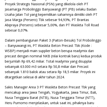
Proyek Strategis Nasional (PSN) yang dikelola oleh PT
Jasamarga Probolinggo Banyuwangi (PT JPB) selaku Badan
Usaha Jalan Tol yang kepemilikan sahamnya dimiliki oleh PT
Jasa Marga (Persero) Tbk sebesar 94,93%, PT Brantas
Abipraya (Persero) sebesar 5,00%, dan PT Waskita Toll Road
sebesar 0,07%.
Dalam pembangunan Paket 3 (Paiton-Besuki) Tol Probolinggo
– Banyuwangi ini, PT Waskita Beton Precast Tbk (Kode :
WSBP) menjadi main supplier beton berupa readymix dan
precast dengan nominal NKB (nilai kontrak baru) kedua produk
berjumlah Rp 69,42 miliar. Total readymix yang disupplai
sebanyak 63.000 m3 setara Rp 50,8 miliar dan Precast
sebanyak 1.810 balok atau setara Rp 18,5 miliar. Proyek ini
ditargetkan selesai di akhir tahun 2024.
Sales Manager Area 3 PT Waskita Beton Precast Tbk yang
mencakup area Jawa Tengah, Yogyakarta, Jawa Timur, Bali,
Nusa Tenggara Barat (NTB), Nusa Tenggara Timur (NTT),
Heru Purnomo menjelaskan, untuk saat ini, pihaknya baru