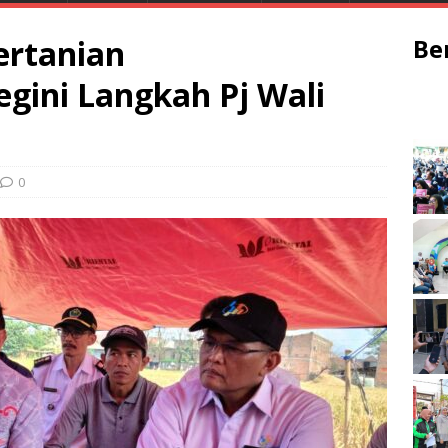
ertanian
Be
egini Langkah Pj Wali
0