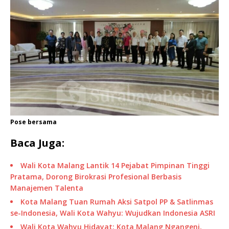
Pose bersama
Baca Juga:
Wali Kota Malang Lantik 14 Pejabat Pimpinan Tinggi
Pratama, Dorong Birokrasi Profesional Berbasis
Manajemen Talenta
Kota Malang Tuan Rumah Aksi Satpol PP & Satlinmas
se-Indonesia, Wali Kota Wahyu: Wujudkan Indonesia ASRI
Wali Kota Wahyu Hidayat: Kota Malang Ngangeni,