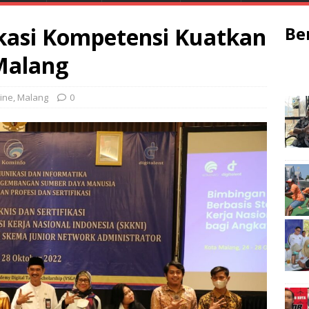
ikasi Kompetensi Kuatkan
Be
Malang
ine
,
Malang
0