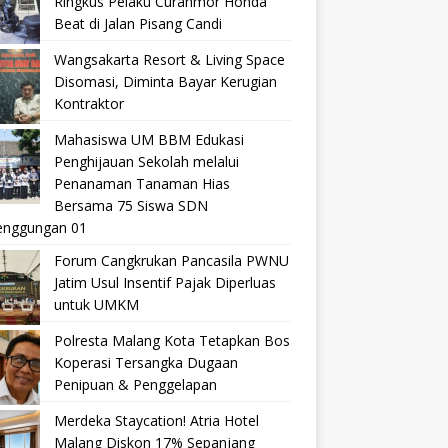
Ringkus Pelaku Curanmor Honda
Beat di Jalan Pisang Candi
Wangsakarta Resort & Living Space
Disomasi, Diminta Bayar Kerugian
Kontraktor
Mahasiswa UM BBM Edukasi
Penghijauan Sekolah melalui
Penanaman Tanaman Hias
Bersama 75 Siswa SDN
nggungan 01
Forum Cangkrukan Pancasila PWNU
Jatim Usul Insentif Pajak Diperluas
untuk UMKM
Polresta Malang Kota Tetapkan Bos
Koperasi Tersangka Dugaan
Penipuan & Penggelapan
Merdeka Staycation! Atria Hotel
Malang Diskon 17% Sepanjang