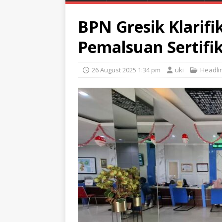
BPN Gresik Klarifi
Pemalsuan Sertifi
26 August 2025 1:34 pm
uki
Headli