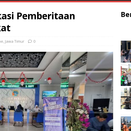
kasi Pemberitaan
Be
kat
ne
,
Jawa Timur
0