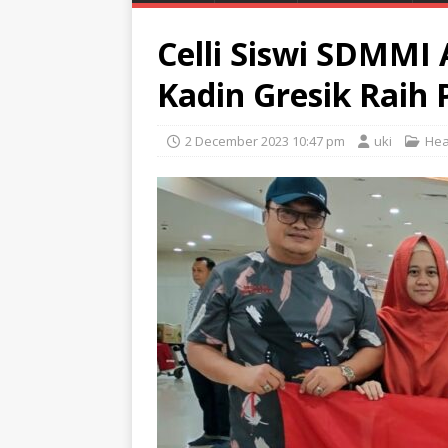
Celli Siswi SDMMI
Kadin Gresik Raih 
2 December 2023 10:47 pm
uki
Hea