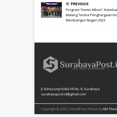
PREVIOUS
Program “Kemis Mbois” Antarka
Malang Terima Penghargaan Ino
Membangun Negeri 2023
Jl. Banyuurip Kidul VII No. 8, Surabaya.
surabayapost.id@gmail.com
Copyright © 2026 | WordPress Theme by
MH Them