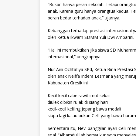
“Bukan hanya peran sekolah. Tetapi orangtua
anak. Karena guru hanya orangtua kedua. Tet
peran bedar terhadap anak,” ujarnya.
Kebanggan terhadap prestasi internasional ya
oleh Ketua Ikwam SDMM Yuli Dwi Ambarini.
“Hal ini membuktikan jika siswa SD Muham
internasional,” unngkapnya.
Nur Aini Ochtafiya SPd, Ketua Bina Prestas
oleh anak Neiffa Indera Lesmana yang meru
Kabupaten Gresik ini.
Kecil-kecil cabe rawit imut sekali
diulek dibikin rujak di siang hari
kecil-kecil keliling Jepang bawa medali
siapa lagi kalau bukan Celli yang bawa haru
Sementara itu, Nevi panggilan ayah Celli m
soal. “Alhamdulillah bersyukur saya menyel