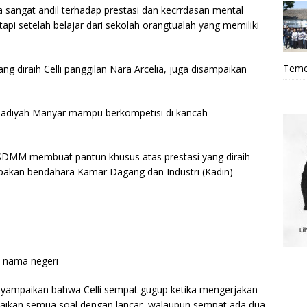
 sangat andil terhadap prestasi dan kecrrdasan mental
api setelah belajar dari sekolah orangtualah yang memiliki
Teme
ng diraih Celli panggilan Nara Arcelia, juga disampaikan
madiyah Manyar mampu berkompetisi di kancah
i SDMM membuat pantun khusus atas prestasi yang diraih
pakan bendahara Kamar Dagang dan Industri (Kadin)
m nama negeri
enyampaikan bahwa Celli sempat gugup ketika mengerjakan
esaikan semua soal dengan lancar, walaupun sempat ada dua