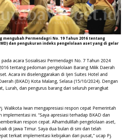
ang mengubah Permendagri No. 19 Tahun 2016 tentang
MD) dan pengukuran indeks pengelolaan aset yang di gelar
n pada acara Sosialisasi Permendagri No. 7 Tahun 2024
016 tentang pedoman pengelolaan Barang Milik Daerah
t. Acara ini diselenggarakan di Ijen Suites Hotel and
Daerah (BKAD) Kota Malang, Selasa (15/10/2024). Dengan
at, Lurah, dan pengurus barang dari seluruh perangkat
Pj. Walikota Iwan mengapresiasi respon cepat Pemerintah
implementasi ini. “Saya apresiasi terhadap BKAD dan
emberikan respon cepat. Alhamdulillah pengelolaan aset,
k di Jawa Timur. Saya dua bulan di sini dan telah
 terkait implementasi kebijakan dari pusat,” ucap Pj.