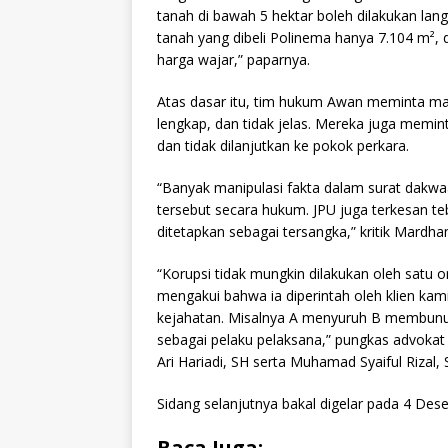
tanah di bawah 5 hektar boleh dilakukan langs
tanah yang dibeli Polinema hanya 7.104 m², 
harga wajar,” paparnya.
Atas dasar itu, tim hukum Awan meminta maj
lengkap, dan tidak jelas. Mereka juga memi
dan tidak dilanjutkan ke pokok perkara.
“Banyak manipulasi fakta dalam surat dakwa
tersebut secara hukum. JPU juga terkesan teb
ditetapkan sebagai tersangka,” kritik Mardha
“Korupsi tidak mungkin dilakukan oleh satu 
mengakui bahwa ia diperintah oleh klien kami
kejahatan. Misalnya A menyuruh B membunuh
sebagai pelaku pelaksana,” pungkas advokat
Ari Hariadi, SH serta Muhamad Syaiful Rizal
Sidang selanjutnya bakal digelar pada 4 Des
Baca Juga: