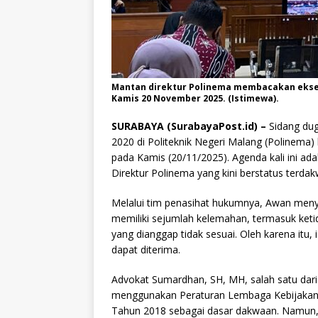
Mantan direktur Polinema membacakan ekseps
Kamis 20 November 2025. (Istimewa).
SURABAYA (SurabayaPost.id) –
Sidang dug
2020 di Politeknik Negeri Malang (Polinema) 
pada Kamis (20/11/2025). Agenda kali ini a
Direktur Polinema yang kini berstatus terdak
Melalui tim penasihat hukumnya, Awan men
memiliki sejumlah kelemahan, termasuk ket
yang dianggap tidak sesuai. Oleh karena itu
dapat diterima.
Advokat Sumardhan, SH, MH, salah satu dar
menggunakan Peraturan Lembaga Kebijakan
Tahun 2018 sebagai dasar dakwaan. Namun, 