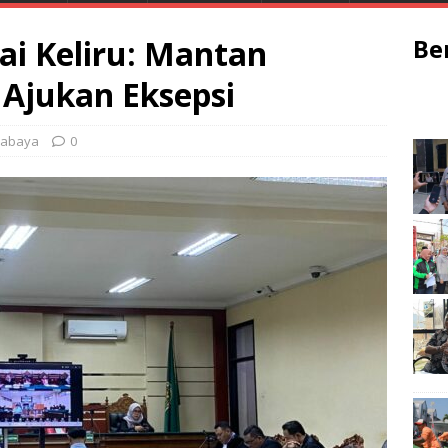
ai Keliru: Mantan
Be
 Ajukan Eksepsi
rabaya
0