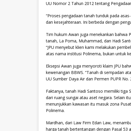
UU Nomor 2 Tahun 2012 tentang Pengadaan 
“Proses pengadaan tanah tunduk pada asas-
dan kesejahteraan. Ini berbeda dengan peng
Tim hukum Awan juga menekankan bahwa Po
tanah, La Poma, Muhammad, dan Hadi Santos
“JPU menyebut klien kami melakukan pembeli
atas nama institusi Polinema, bukan untuk ke
Eksepsi Awan juga menyoroti klaim JPU bah
kewenangan BBWS. “Tanah di sempadan atau
UU Sumber Daya Air dan Permen PUPR No. 2
Faktanya, tanah Hadi Santoso memiliki tig
dari ruang sungai atau aset negara. Selain 
menunjukkan kawasan itu masuk zona Pusat 
Polinema.
Mardhan, dari Law Firm Edan Law, menambah
harga tanah bertentangan dengan Pasal 53 