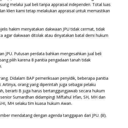
ung melalui jual beli tanpa appraisal independen. Total luas
dan klien kami tetap melakukan appraisal untuk memastikan
elis hakim menyatakan dakwaan JPU tidak cermat, tidak
nta agar dakwaan ditolak atau dinyatakan batal demi hukum
an JPU. Putusan perdata bahkan mengesahkan jual beli
ang pilih karena 8 panitia pengadaan tanah tidak
n.
orang. Didalam BAP pemeriksaan penyidik, beberapa panitia
. Artinya, orang yang diperintah juga sebagai pelaku
, berarti B juga harus bertanggungjawab secara hukum
 senior Sumardhan didampingi Miftahul Irfan, SH, MH dan
, SHI, MH selaku tim kuasa hukum Awan.
ember mendatang dengan agenda tanggapan dari JPU. (lil).