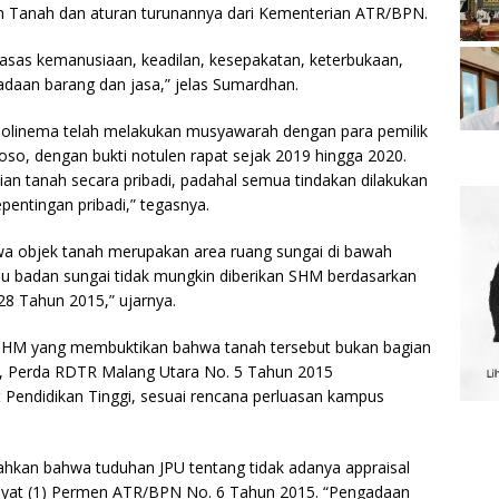
Tanah dan aturan turunannya dari Kementerian ATR/BPN.
asas kemanusiaan, keadilan, kesepakatan, keterbukaan,
adaan barang dan jasa,” jelas Sumardhan.
linema telah melakukan musyawarah dengan para pemilik
o, dengan bukti notulen rapat sejak 2019 hingga 2020.
an tanah secara pribadi, padahal semua tindakan dilakukan
pentingan pribadi,” tegasnya.
wa objek tanah merupakan area ruang sungai di bawah
 badan sungai tidak mungkin diberikan SHM berdasarkan
8 Tahun 2015,” ujarnya.
a SHM yang membuktikan bahwa tanah tersebut bukan bagian
itu, Perda RDTR Malang Utara No. 5 Tahun 2015
Pendidikan Tinggi, sesuai rencana perluasan kampus
kan bahwa tuduhan JPU tentang tidak adanya appraisal
ayat (1) Permen ATR/BPN No. 6 Tahun 2015. “Pengadaan