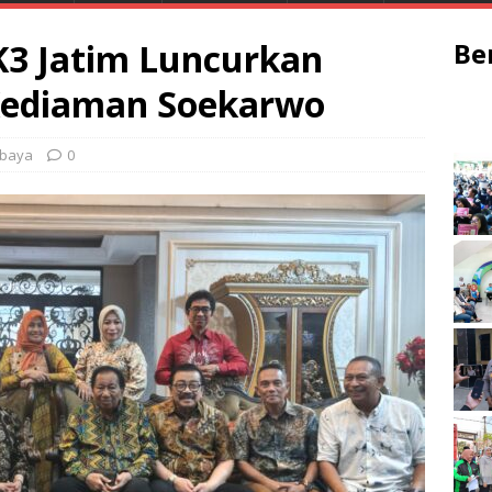
 K3 Jatim Luncurkan
Be
 Kediaman Soekarwo
baya
0