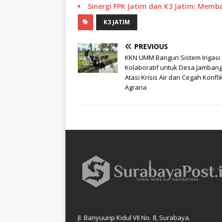
Sinergi FPK Jatim dan K3 Jatim: Me
K3 JATIM
PREVIOUS
KKN UMM Bangun Sistem Irigasi
Kolaboratif untuk Desa Jamban
Atasi Krisis Air dan Cegah Konfli
Agraria
Jl. Banyuurip Kidul VII No. 8, Surabaya.