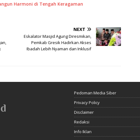
mbangun Harmoni di Tengah Keragaman
NEXT
Eskalator Masjid Agung Diresmikan,
gan,
Pemkab Gresik Hadirkan Akses
k
Ibadah Lebih Nyaman dan Inklusif
Pedoman Media Siber
Privacy Policy
Disclaimer
Redaksi
Info Iklan