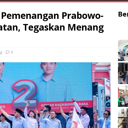
n Pemenangan Prabowo-
Be
latan, Tegaskan Menang
g
0