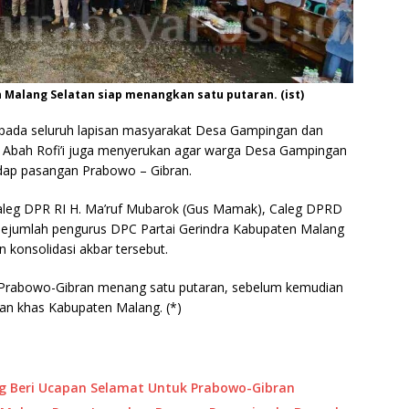
Malang Selatan siap menangkan satu putaran. (ist)
pada seluruh lapisan masyarakat Desa Gampingan dan
s. Abah Rofi’i juga menyerukan agar warga Desa Gampingan
dap pasangan Prabowo – Gibran.
i Caleg DPR RI H. Ma’ruf Mubarok (Gus Mamak), Caleg DPRD
sejumlah pengurus DPC Partai Gerindra Kabupaten Malang
n konsolidasi akbar tersebut.
n Prabowo-Gibran menang satu putaran, sebelum kemudian
an khas Kabupaten Malang. (*)
g Beri Ucapan Selamat Untuk Prabowo-Gibran