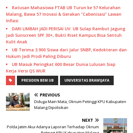
Ratusan Mahasiswa FTAB UB Turun ke 57 Kelurahan
Malang, Bawa 57 Inovasi & Gerakan “Cabenisasi” Lawan
Inflasi
DARI LIMBAH JADI PERISAI UV: UB Sulap Rambut Jagung
Jadi Sunscreen SPF 30+, Bukti Riset Kampus Bisa Sentuh
Kulit Anak
UB Terima 3.900 Siswa dari Jalur SNBP, Kedokteran dan
Hukum Jadi Prodi Paling Diburu
UB Masuk Peringkat 600 Besar Dunia Lulusan Siap
Kerja Versi QS WUR
PRESIDEN BEM UB
UNIVERSITAS BRAWIJAYA
PREVIOUS
Diduga Main Mata, Oknum Petinggi KPU Kabupaten
Malang Dipolisikan
NEXT
Polda Jatim Akui Adanya Laporan Terhadap Oknum
Petinggi KPU Kabupaten Malang