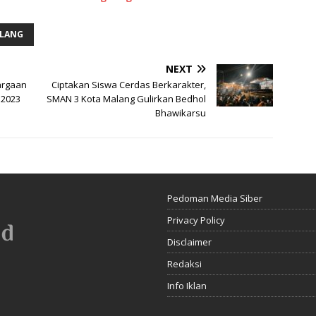
ALANG
NEXT
argaan
Ciptakan Siswa Cerdas Berkarakter,
 2023
SMAN 3 Kota Malang Gulirkan Bedhol
Bhawikarsu
Pedoman Media Siber
Privacy Policy
Disclaimer
Redaksi
Info Iklan