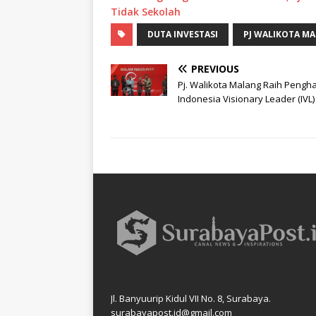
Tidak Sekolah
DUTA INVESTASI
PJ WALIKOTA M
PREVIOUS
Pj. Walikota Malang Raih Pengh
Indonesia Visionary Leader (IVL)
Jl. Banyuurip Kidul VII No. 8, Surabaya.
surabayapost.id@gmail.com