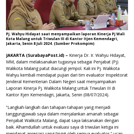
Pj. Wahyu Hidayat saat menyampaikan laporan Kinerja Pj Wali
Kota Malang untuk Triwulan III di Kantor Itjen Kemendagri,
Jakarta, Senin 8 Juli 2024. (Sumber Prokompim)
JAKARTA (SurabayaPost.id) –
Kinerja Dr. Ir. Wahyu Hidayat,
MM, dalam melaksanakan tugasnya sebagai Penjabat (Pj)
Walikota Malang patut diacungi jempol. Kali ini Pj. Walikota
Wahyu kembali mendapat pujian dari tim evaluator Inspektorat
Jenderal Kementerian Dalam Negeri saat menyampaikan
Laporan Kinerja Pj. Walikota Malang untuk Triwulan III di
Kantor Itjen Kemendagri, Jakarta, Senin (08/07/2024).
“Langkah-langkah dan tahapan-tahapan yang menjadi
tanggungjawab saya dalam menjalankan amanah sebagai
Penjabat Walikota Malang, dapat saya laksanakan dengan
baik. Alhamduillah untuk evaluasi saya di triwulan ketiga ini
mendapat apresiasi yang tinggi oleh semua evaluator,” ucap