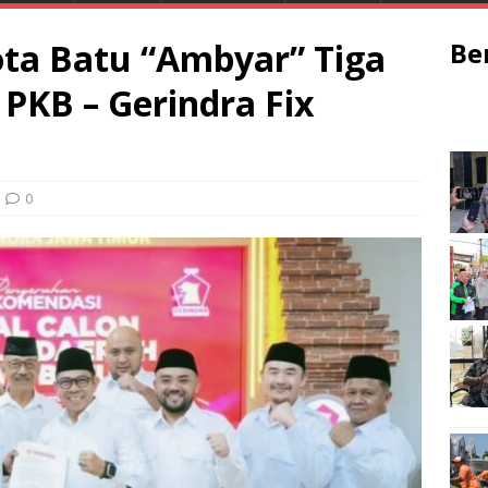
Kota Batu “Ambyar” Tiga
Be
PKB – Gerindra Fix
0