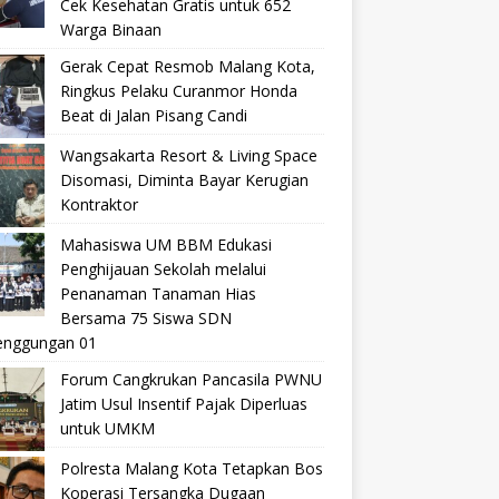
Cek Kesehatan Gratis untuk 652
Warga Binaan
Gerak Cepat Resmob Malang Kota,
Ringkus Pelaku Curanmor Honda
Beat di Jalan Pisang Candi
Wangsakarta Resort & Living Space
Disomasi, Diminta Bayar Kerugian
Kontraktor
Mahasiswa UM BBM Edukasi
Penghijauan Sekolah melalui
Penanaman Tanaman Hias
Bersama 75 Siswa SDN
nggungan 01
Forum Cangkrukan Pancasila PWNU
Jatim Usul Insentif Pajak Diperluas
untuk UMKM
Polresta Malang Kota Tetapkan Bos
Koperasi Tersangka Dugaan