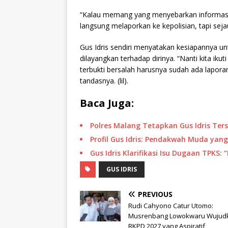
“Kalau memang yang menyebarkan informasi it
langsung melaporkan ke kepolisian, tapi sejau
Gus Idris sendiri menyatakan kesiapannya u
dilayangkan terhadap dirinya. “Nanti kita iku
terbukti bersalah harusnya sudah ada laporan
tandasnya. (lil).
Baca Juga:
Polres Malang Tetapkan Gus Idris Ter
Profil Gus Idris: Pendakwah Muda yang
Gus Idris Klarifikasi Isu Dugaan TPKS: 
GUS IDRIS
PREVIOUS
Rudi Cahyono Catur Utomo:
Musrenbang Lowokwaru Wujud
RKPD 2027 yang Aspiratif