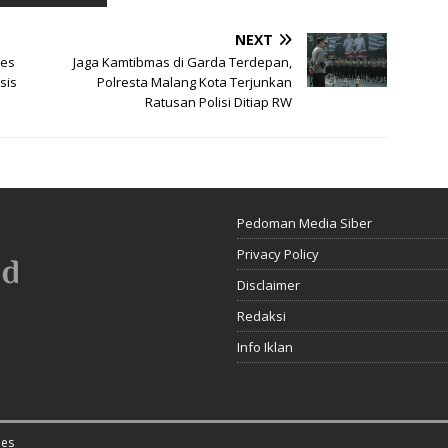
NEXT
des
Jaga Kamtibmas di Garda Terdepan,
sis
Polresta Malang Kota Terjunkan
Ratusan Polisi Ditiap RW
Pedoman Media Siber
Privacy Policy
Disclaimer
Redaksi
Info Iklan
es