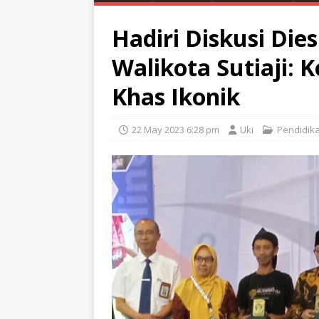
Hadiri Diskusi Die
Walikota Sutiaji: 
Khas Ikonik
22 May 2023 6:28 pm
Uki
Pendidik