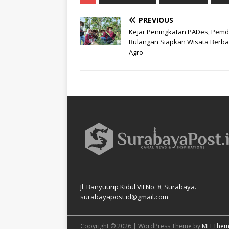
PREVIOUS
Kejar Peningkatan PADes, Pem
Bulangan Siapkan Wisata Berba
Agro
Jl. Banyuurip Kidul VII No. 8, Surabaya.
surabayapost.id@gmail.com
Copyright © 2026 | WordPress Theme by
MH Them