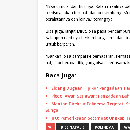
“Bisa dimulai dari hulunya. Kalau misalnya 
bisnisnya akan tumbuh dan berkembang. Mun
peralatannya dan lainya,” terangnya.
Bisa juga, lanjut Dirut, bisa pada pencampur
Kalaupun nantinya berkembang terus dan tida
untuk berperan.
“Bahkan, bisa sampai ke pemasaran, kemas
hal, di beberapa titik, yang bisa dikerjasama
Baca Juga:
Sidang Dugaan Tipikor Pengadaan Ta
Pledoi Awan Setiawan: Pengadaan Lah
Mantan Direktur Polinema Terjerat: 
Sungai
JPU: Pemeriksaan Setempat Ungkap T
DIES NATALIS
POLINEMA
WA