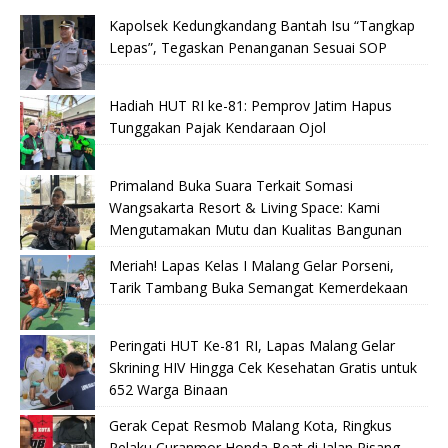
Kapolsek Kedungkandang Bantah Isu “Tangkap
Lepas”, Tegaskan Penanganan Sesuai SOP
Hadiah HUT RI ke-81: Pemprov Jatim Hapus
Tunggakan Pajak Kendaraan Ojol
Primaland Buka Suara Terkait Somasi
Wangsakarta Resort & Living Space: Kami
Mengutamakan Mutu dan Kualitas Bangunan
Meriah! Lapas Kelas I Malang Gelar Porseni,
Tarik Tambang Buka Semangat Kemerdekaan
Peringati HUT Ke-81 RI, Lapas Malang Gelar
Skrining HIV Hingga Cek Kesehatan Gratis untuk
652 Warga Binaan
Gerak Cepat Resmob Malang Kota, Ringkus
Pelaku Curanmor Honda Beat di Jalan Pisang