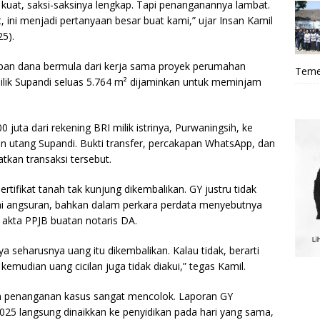
a kuat, saksi-saksinya lengkap. Tapi penanganannya lambat.
 ini menjadi pertanyaan besar buat kami,” ujar Insan Kamil
25).
apan dana bermula dari kerja sama proyek perumahan
Teme
milik Supandi seluas 5.764 m² dijaminkan untuk meminjam
juta dari rekening BRI milik istrinya, Purwaningsih, ke
 utang Supandi. Bukti transfer, percakapan WhatsApp, dan
kan transaksi tersebut.
rtifikat tanah tak kunjung dikembalikan. GY justru tidak
i angsuran, bahkan dalam perkara perdata menyebutnya
n akta PPJB buatan notaris DA.
ya seharusnya uang itu dikembalikan. Kalau tidak, berarti
 kemudian uang cicilan juga tidak diakui,” tegas Kamil.
 penanganan kasus sangat mencolok. Laporan GY
025 langsung dinaikkan ke penyidikan pada hari yang sama,