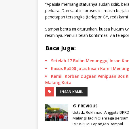
“Apabila memang statusnya sudah sidik, ber
perkara. Dan saat ini proses ini masih berjal
penetapan tersangka (terlapor GY, red) kam
Sampai berita ini diturunkan, kuasa hukum
resminya. Penulis telah konfirmasi via tele
Baca Juga:
Setelah 17 Bulan Menunggu, Insan Ka
Kasus Rp500 Juta: Insan Kamil Menun
Kamil, Korban Dugaan Penipuan Bos K
Malang Kota
INSAN KAMIL
PREVIOUS
Ustadz Rokhmad, Anggota DPRD
Malang Hadiri Olahraga Bersa
RI Ke-80 di Lapangan Rampal