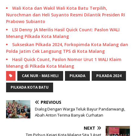
Wali Kota dan Wakil Wali Kota Batu Terpilih,
Nurochman dan Heli Suyanto Resmi Dilantik Presiden RI
Prabowo Subianto
LSI Denny JA Merilis Hasil Quick Count: Paslon WALI
Menang Pilkada Kota Malang
Sukseskan Pilkada 2024, Forkopimda Kota Malang dan
Polda Jatim Cek Langsung TPS di Kota Malang
Hasil Quick Count, Paslon Nomor Urut 1 WALI Klaim
Menang di Pilkada Kota Malang
CAK NUR - MAS HELI
PILKADA
PILKADA 2024
PILKADA KOTA BATU
PREVIOUS
Dialog Dengan Warga Teluk Bayur Pandanwangi,
Abah Anton Terima Banyak Curhatan
NEXT
Tim Pidsus Kejari Kota Malang Sita 3 Aset