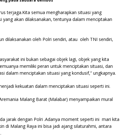
peng pada saudara Gembos
erus terjaga.Kita semua mengharapkan situasi yang
i yang akan dilaksanakan, tentunya dalam menciptakan
.
n dilaksanakan oleh Polri sendiri, atau oleh TNI sendiri,
syarakat ini bukan sebagai objek lagi, objek yang kita
 semuanya memiliki peran untuk menciptakan situasi, dan
i dalam menciptakan situasi yang kondusif,” ungkapnya.
njadi kekuatan dalam menciptakan situasi seperti ini.
 Aremania Malang Barat (Malabar) menyampaikan mural
da jarak dengan Polri .Adanya moment seperti ini mari kita
di Malang Raya ini bisa jadi ajang silaturahmi, antara
.