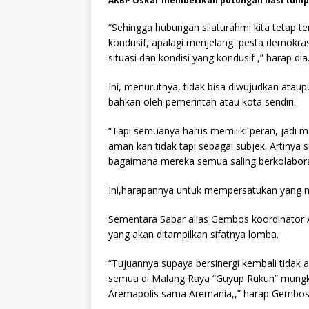
AKBP Oskar memberikan potongan nasi tum
“Sehingga hubungan silaturahmi kita tetap t
kondusif, apalagi menjelang pesta demokras
situasi dan kondisi yang kondusif ,” harap dia
Ini, menurutnya, tidak bisa diwujudkan ataupu
bahkan oleh pemerintah atau kota sendiri.
“Tapi semuanya harus memiliki peran, jadi ma
aman kan tidak tapi sebagai subjek. Artinya
bagaimana mereka semua saling berkolaboras
Ini,harapannya untuk mempersatukan yang me
Sementara Sabar alias Gembos koordinator
yang akan ditampilkan sifatnya lomba.
“Tujuannya supaya bersinergi kembali tidak a
semua di Malang Raya “Guyup Rukun” mungkin 
Aremapolis sama Aremania,,” harap Gembos