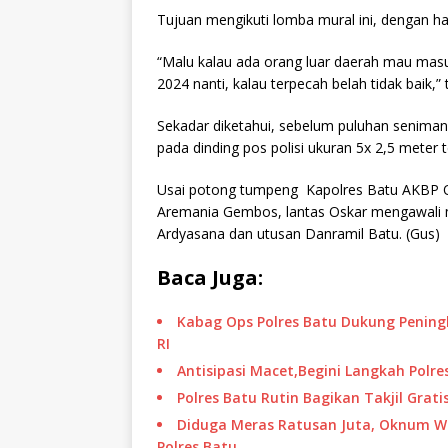
Tujuan mengikuti lomba mural ini, dengan
“Malu kalau ada orang luar daerah mau masuk 
2024 nanti, kalau terpecah belah tidak baik,”
Sekadar diketahui, sebelum puluhan seniman
pada dinding pos polisi ukuran 5x 2,5 meter t
Usai potong tumpeng Kapolres Batu AKBP O
Aremania Gembos, lantas Oskar mengawali 
Ardyasana dan utusan Danramil Batu. (Gus)
Baca Juga:
Kabag Ops Polres Batu Dukung Pening
RI
Antisipasi Macet,Begini Langkah Polr
Polres Batu Rutin Bagikan Takjil Gra
Diduga Meras Ratusan Juta, Oknum W
Polres Batu