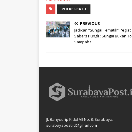
POLRES BATU
PREVIOUS
Jadikan “Sungai Tematik” Pegiat
Sabers Pungli : Sungai Bukan T
Sampah !
Jl. Banyuurip Kidul VII No. 8, Surabaya.
surabayapost.id@gmail.com