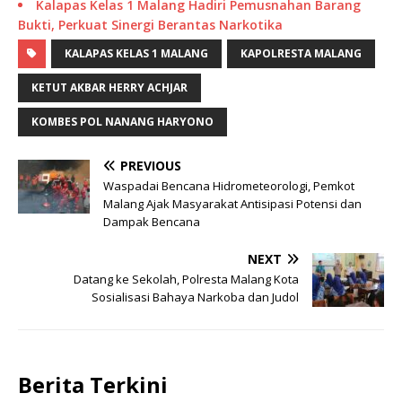
Kalapas Kelas 1 Malang Hadiri Pemusnahan Barang
Bukti, Perkuat Sinergi Berantas Narkotika
KALAPAS KELAS 1 MALANG
KAPOLRESTA MALANG
KETUT AKBAR HERRY ACHJAR
KOMBES POL NANANG HARYONO
PREVIOUS
Waspadai Bencana Hidrometeorologi, Pemkot
Malang Ajak Masyarakat Antisipasi Potensi dan
Dampak Bencana
NEXT
Datang ke Sekolah, Polresta Malang Kota
Sosialisasi Bahaya Narkoba dan Judol
Berita Terkini