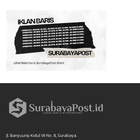
Jl. Banyuurip Kidul VII No. 8, Surabaya.