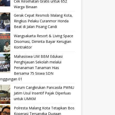
Cek Kesehatan Gratis untuk 652
Warga Binaan
Gerak Cepat Resmob Malang Kota,
Ringkus Pelaku Curanmor Honda
Beat di Jalan Pisang Candi
Wangsakarta Resort & Living Space
Disomasi, Diminta Bayar Kerugian
Kontraktor
Mahasiswa UM BBM Edukasi
Penghijauan Sekolah melalui
Penanaman Tanaman Hias
Bersama 75 Siswa SDN
nggungan 01
Forum Cangkrukan Pancasila PWNU
Jatim Usul Insentif Pajak Diperluas
untuk UMKM
Polresta Malang Kota Tetapkan Bos
Koperasi Tersangka Dugaan