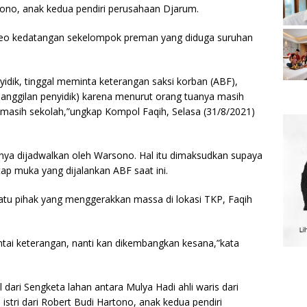
rtono, anak kedua pendiri perusahaan Djarum.
eo kedatangan sekelompok preman yang diduga suruhan
yidik, tinggal meminta keterangan saksi korban (ABF),
nggilan penyidik) karena menurut orang tuanya masih
ini masih sekolah,”ungkap Kompol Faqih, Selasa (31/8/2021)
nya dijadwalkan oleh Warsono. Hal itu dimaksudkan supaya
ap muka yang dijalankan ABF saat ini.
satu pihak yang menggerakkan massa di lokasi TKP, Faqih
ntai keterangan, nanti kan dikembangkan kesana,”kata
dari Sengketa lahan antara Mulya Hadi ahli waris dari
stri dari Robert Budi Hartono, anak kedua pendiri