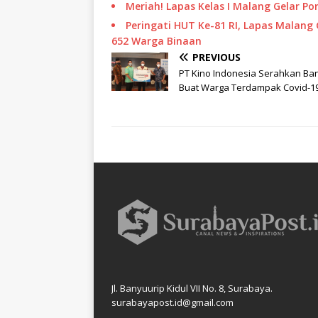
Meriah! Lapas Kelas I Malang Gelar 
Peringati HUT Ke-81 RI, Lapas Malang 
652 Warga Binaan
PREVIOUS
PT Kino Indonesia Serahkan Ba
Buat Warga Terdampak Covid-1
Jl. Banyuurip Kidul VII No. 8, Surabaya.
surabayapost.id@gmail.com