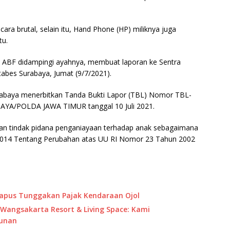
ra brutal, selain itu, Hand Phone (HP) miliknya juga
tu.
n ABF didampingi ayahnya, membuat laporan ke Sentra
tabes Surabaya, Jumat (9/7/2021).
urabaya menerbitkan Tanda Bukti Lapor (TBL) Nomor TBL-
YA/POLDA JAWA TIMUR tanggal 10 Juli 2021.
atan tindak pidana penganiayaan terhadap anak sebagaimana
2014 Tentang Perubahan atas UU RI Nomor 23 Tahun 2002
Hapus Tunggakan Pajak Kendaraan Ojol
Wangsakarta Resort & Living Space: Kami
unan