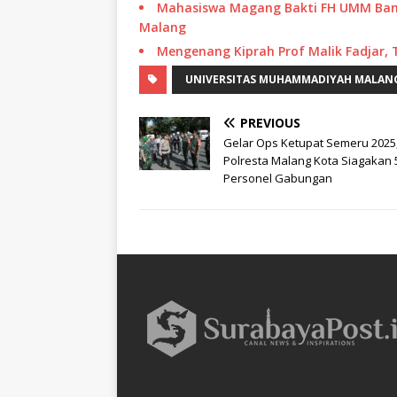
Mahasiswa Magang Bakti FH UMM Ban
Malang
Mengenang Kiprah Prof Malik Fadjar,
UNIVERSITAS MUHAMMADIYAH MALAN
PREVIOUS
Gelar Ops Ketupat Semeru 2025
Polresta Malang Kota Siagakan 
Personel Gabungan