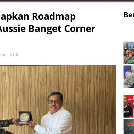
Siapkan Roadmap
Be
ussie Banget Corner
ikan
0