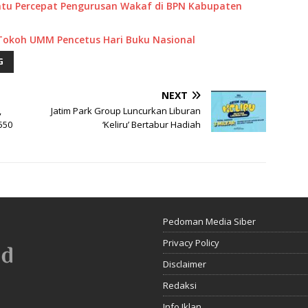
tu Percepat Pengurusan Wakaf di BPN Kabupaten
 Tokoh UMM Pencetus Hari Buku Nasional
G
NEXT
,
Jatim Park Group Luncurkan Liburan
550
‘Keliru’ Bertabur Hadiah
Pedoman Media Siber
Privacy Policy
Disclaimer
Redaksi
Info Iklan