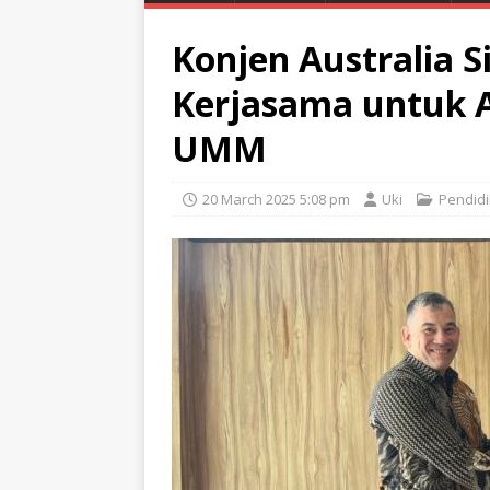
Konjen Australia 
Kerjasama untuk A
UMM
20 March 2025 5:08 pm
Uki
Pendid