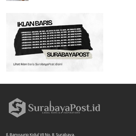
Jl. Banyuurip Kidul VII No. 8, Surabaya.