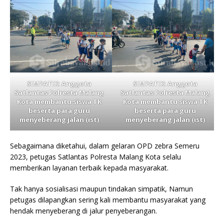
SIMPATIK: Anggota
SIMPATIK: Anggota
Satlantas Polresta Malang
Satlantas Polresta Malang
Kota membantu siswa TK
Kota membantu siswa TK
beserta para guru
beserta para guru
menyeberang jalan (ist)
menyeberang jalan (ist)
Sebagaimana diketahui, dalam gelaran OPD zebra Semeru
2023, petugas Satlantas Polresta Malang Kota selalu
memberikan layanan terbaik kepada masyarakat.
Tak hanya sosialisasi maupun tindakan simpatik, Namun
petugas dilapangkan sering kali membantu masyarakat yang
hendak menyeberang di jalur penyeberangan.