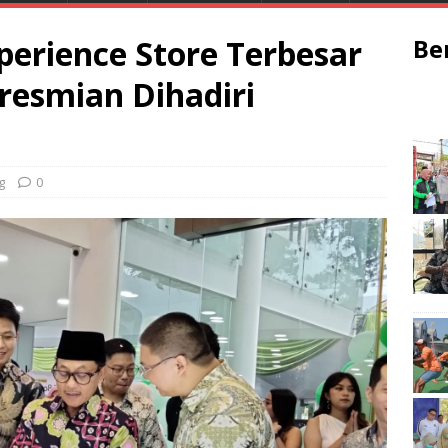
erience Store Terbesar
Be
resmian Dihadiri
g
0