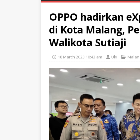
OPPO hadirkan eXp
di Kota Malang, Pe
Walikota Sutiaji
18 March 2023 10:43 am
Uki
Malan