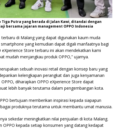
Tiga Putra yang berada di Jalan Kawi, ditandai dengan
tiaji bersama jajaran management OPPO Indonesia
 terbaru di Malang yang dapat digunakan kaum muda
 smartphone yang kemudian dapat digali manfaatnya bagi
eXperience Store terbaru ini akan mendekatkan kami
pat mudah menjangkau produk OPPO,” ujarnya.
erupakan sebuah inovasi retail dengan konsep baru yang
depankan kelengkapan perangkat dan juga kenyamanan
si OPPO, diharapkan OPPO eXperience Store dapat
buat lebih banyak terutama dalam pengembangan kota.
 OPPO bertujuan memberikan inspirasi kepada siapapun
erbagai produknya terutama untuk membantu umat manusia.
nya sekedar meningkatkan nilai penjualan di kota Malang.
uan OPPO kepada setiap konsumen yang datang kedapat