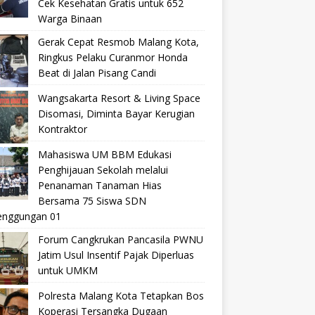
Cek Kesehatan Gratis untuk 652
Warga Binaan
Gerak Cepat Resmob Malang Kota,
Ringkus Pelaku Curanmor Honda
Beat di Jalan Pisang Candi
Wangsakarta Resort & Living Space
Disomasi, Diminta Bayar Kerugian
Kontraktor
Mahasiswa UM BBM Edukasi
Penghijauan Sekolah melalui
Penanaman Tanaman Hias
Bersama 75 Siswa SDN
nggungan 01
Forum Cangkrukan Pancasila PWNU
Jatim Usul Insentif Pajak Diperluas
untuk UMKM
Polresta Malang Kota Tetapkan Bos
Koperasi Tersangka Dugaan