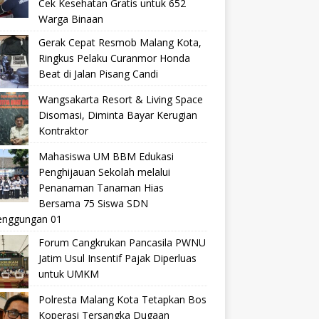
Cek Kesehatan Gratis untuk 652
Warga Binaan
Gerak Cepat Resmob Malang Kota,
Ringkus Pelaku Curanmor Honda
Beat di Jalan Pisang Candi
Wangsakarta Resort & Living Space
Disomasi, Diminta Bayar Kerugian
Kontraktor
Mahasiswa UM BBM Edukasi
Penghijauan Sekolah melalui
Penanaman Tanaman Hias
Bersama 75 Siswa SDN
nggungan 01
Forum Cangkrukan Pancasila PWNU
Jatim Usul Insentif Pajak Diperluas
untuk UMKM
Polresta Malang Kota Tetapkan Bos
Koperasi Tersangka Dugaan