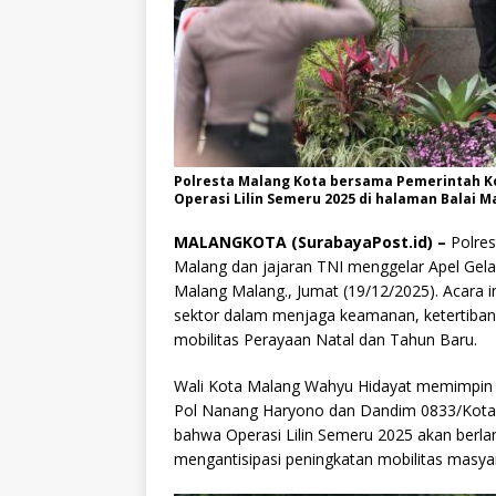
Polresta Malang Kota bersama Pemerintah Ko
Operasi Lilin Semeru 2025 di halaman Balai M
MALANGKOTA (SurabayaPost.id) –
Polres
Malang dan jajaran TNI menggelar Apel Gela
Malang Malang., Jumat (19/12/2025). Acara i
sektor dalam menjaga keamanan, ketertiba
mobilitas Perayaan Natal dan Tahun Baru.
Wali Kota Malang Wahyu Hidayat memimpin a
Pol Nanang Haryono dan Dandim 0833/Kota 
bahwa Operasi Lilin Semeru 2025 akan berla
mengantisipasi peningkatan mobilitas masya