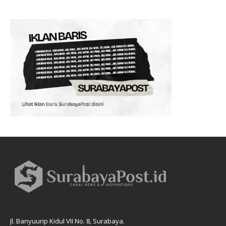
Jl. Banyuurip Kidul VII No. 8, Surabaya.