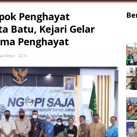
mpok Penghayat
Be
a Batu, Kejari Gelar
sama Penghayat
wa Timur
0