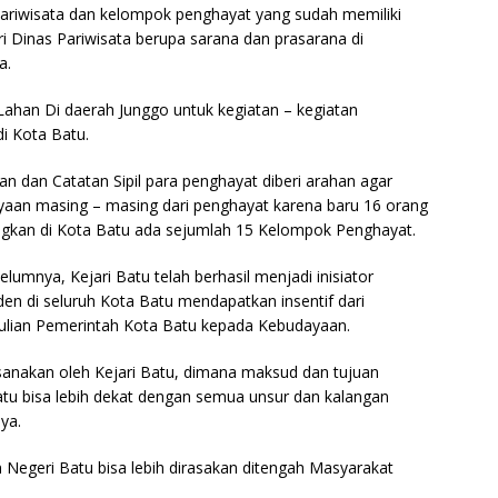
 Pariwisata dan kelompok penghayat yang sudah memiliki
i Dinas Pariwisata berupa sarana dan prasarana di
a.
 Lahan Di daerah Junggo untuk kegiatan – kegiatan
i Kota Batu.
n dan Catatan Sipil para penghayat diberi arahan agar
aan masing – masing dari penghayat karena baru 16 orang
ngkan di Kota Batu ada sejumlah 15 Kelompok Penghayat.
belumnya, Kejari Batu telah berhasil menjadi inisiator
en di seluruh Kota Batu mendapatkan insentif dari
ulian Pemerintah Kota Batu kepada Kebudayaan.
ksanakan oleh Kejari Batu, dimana maksud dan tujuan
atu bisa lebih dekat dengan semua unsur dan kalangan
nya.
 Negeri Batu bisa lebih dirasakan ditengah Masyarakat