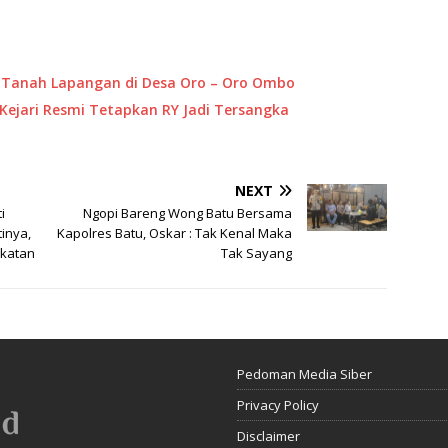
an Tanah Lapangan di Desa Oro – Oro Ombo
 Kejari Resmi Tetapkan RY Jadi Tersangka
NEXT
i
Ngopi Bareng Wong Batu Bersama
inya,
Kapolres Batu, Oskar : Tak Kenal Maka
gkatan
Tak Sayang
Pedoman Media Siber
Privacy Policy
Disclaimer