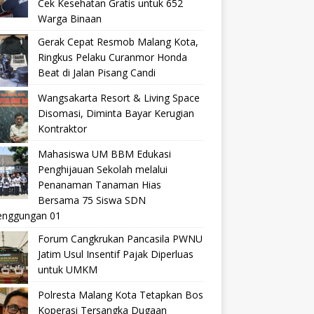
Cek Kesehatan Gratis untuk 652
Warga Binaan
Gerak Cepat Resmob Malang Kota,
Ringkus Pelaku Curanmor Honda
Beat di Jalan Pisang Candi
Wangsakarta Resort & Living Space
Disomasi, Diminta Bayar Kerugian
Kontraktor
Mahasiswa UM BBM Edukasi
Penghijauan Sekolah melalui
Penanaman Tanaman Hias
Bersama 75 Siswa SDN
nggungan 01
Forum Cangkrukan Pancasila PWNU
Jatim Usul Insentif Pajak Diperluas
untuk UMKM
Polresta Malang Kota Tetapkan Bos
Koperasi Tersangka Dugaan