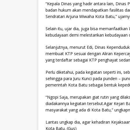
“Kepala Dinas yang hadir antara lain, Dinas
badan hukum akan mendapatkan fasilitas dar
Sendratari Arjuna Wiwaha Kota Batu,” ujarny
Selain itu, ujar dia, juga bisa memanfaatkan
kebudayaan demi melestarikan kebudayaan d
Selanjutnya, menurut Edi, Dinas Kependuduka
membuat KTP sesuai dengan Aliran Kepercay
yang terdaftar sebagai KTP penghayat seda
Perlu diketahui, pada kegiatan seperti ini, se
sehingga para Juru Kunci pada punden – pund
pemerintah Kota Batu sebagai bentuk keped
“Ngopi Saja, merupakan giat rutin yang dila
diadakannya kegiatan tersebut.Agar Kejari B
masyarakat yang ada di Kota Batu,” ungkap
Lantas ungkap dia, agar kehadiran Kejaksaan
Kota Batu. (Gus)