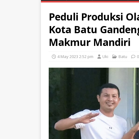
Peduli Produksi O
Kota Batu Ganden
Makmur Mandiri
4 May 2023 2:52 pm
Uki
Batu
0