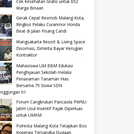
Cek Kesehatan Gratis untuk 652
Warga Binaan
Gerak Cepat Resmob Malang Kota,
Ringkus Pelaku Curanmor Honda
Beat di Jalan Pisang Candi
Wangsakarta Resort & Living Space
Disomasi, Diminta Bayar Kerugian
Kontraktor
Mahasiswa UM BBM Edukasi
Penghijauan Sekolah melalui
Penanaman Tanaman Hias
Bersama 75 Siswa SDN
nggungan 01
Forum Cangkrukan Pancasila PWNU
Jatim Usul Insentif Pajak Diperluas
untuk UMKM
Polresta Malang Kota Tetapkan Bos
Koperasi Tersangka Dugaan