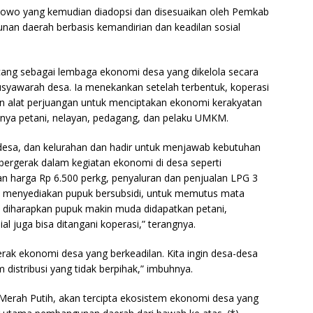
rabowo yang kemudian diadopsi dan disesuaikan oleh Pemkab
unan daerah berbasis kemandirian dan keadilan sosial
cang sebagai lembaga ekonomi desa yang dikelola secara
syawarah desa. Ia menekankan setelah terbentuk, koperasi
n alat perjuangan untuk menciptakan ekonomi kerakyatan
snya petani, nelayan, pedagang, dan pelaku UMKM.
eh desa, dan kelurahan dan hadir untuk menjawab kebutuhan
n bergerak dalam kegiatan ekonomi di desa seperti
n harga Rp 6.500 perkg, penyaluran dan penjualan LPG 3
isa menyediakan pupuk bersubsidi, untuk memutus mata
ga diharapkan pupuk makin muda didapatkan petani,
l juga bisa ditangani koperasi,” terangnya.
erak ekonomi desa yang berkeadilan. Kita ingin desa-desa
m distribusi yang tidak berpihak,” imbuhnya.
Merah Putih, akan tercipta ekosistem ekonomi desa yang