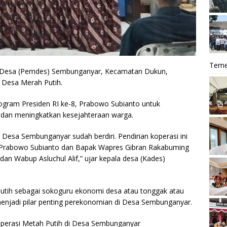
Teme
 Desa (Pemdes) Sembunganyar, Kecamatan Dukun,
i Desa Merah Putih.
program Presiden RI ke-8, Prabowo Subianto untuk
a dan meningkatkan kesejahteraan warga.
 Desa Sembunganyar sudah berdiri. Pendirian koperasi ini
 Prabowo Subianto dan Bapak Wapres Gibran Rakabuming
an Wabup Asluchul Alif,” ujar kepala desa (Kades)
utih sebagai sokoguru ekonomi desa atau tonggak atau
i menjadi pilar penting perekonomian di Desa Sembunganyar.
operasi Metah Putih di Desa Sembunganyar