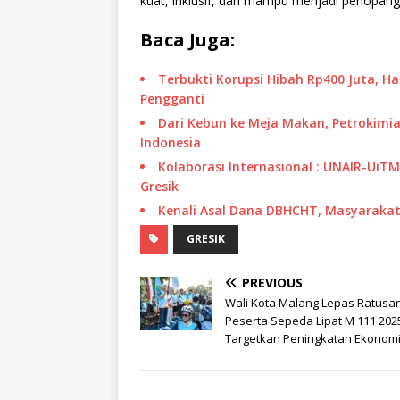
kuat, inklusif, dan mampu menjadi penopan
Baca Juga:
Terbukti Korupsi Hibah Rp400 Juta, H
Pengganti
Dari Kebun ke Meja Makan, Petrokimia
Indonesia
Kolaborasi Internasional : UNAIR-UiT
Gresik
Kenali Asal Dana DBHCHT, Masyarakat 
GRESIK
PREVIOUS
Wali Kota Malang Lepas Ratusa
Peserta Sepeda Lipat M 111 202
Targetkan Peningkatan Ekonom