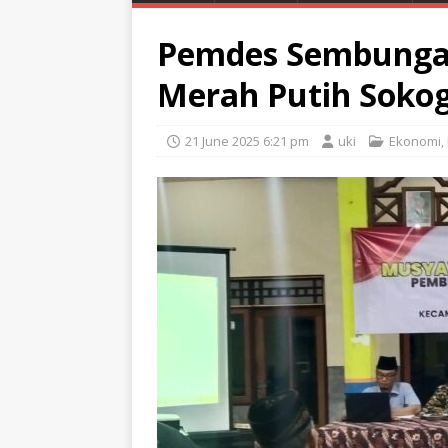
Pemdes Sembungan
Merah Putih Soko
21 June 2025 6:21 pm
uki
Ekonomi
,