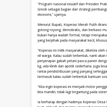
“Program nasional inisiatif dari Presiden P
Gresik sebagai bagian dari strategi pembang
ekonomi,” ujarnya.
Menurut Bupati, Koperasi Merah Putih diran
gotong royong, demokratis, dan berbasis mu
bukan hanya wadah formal, tetapi merupaka
yang berpihak pada masyarakat kecil, khusu
“Koperasi ini milik masyarakat, dikelola ol
riil warga. Kalau sudah terbentuk, nanti aka
penyerapan gabah petani pasca panen denga
kg, ada klinik dan apotik sederhana. Juga b
rantai pendistribusian yang panjang sehing
termasuk kalau sudah terbentuk bantuan sosia
“Kita ingin koperasi ini menjadi motor pengg
kita mandiri, tidak lagi tergantung pada siste
Ia berharap dengan hadirnya Koperasi Desa 