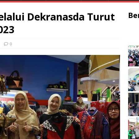
lalui Dekranasda Turut
Be
2023
0