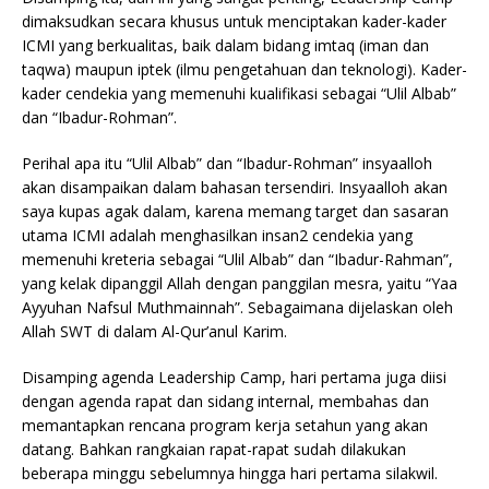
dimaksudkan secara khusus untuk menciptakan kader-kader
ICMI yang berkualitas, baik dalam bidang imtaq (iman dan
taqwa) maupun iptek (ilmu pengetahuan dan teknologi). Kader-
kader cendekia yang memenuhi kualifikasi sebagai “Ulil Albab”
dan “Ibadur-Rohman”.
Perihal apa itu “Ulil Albab” dan “Ibadur-Rohman” insyaalloh
akan disampaikan dalam bahasan tersendiri. Insyaalloh akan
saya kupas agak dalam, karena memang target dan sasaran
utama ICMI adalah menghasilkan insan2 cendekia yang
memenuhi kreteria sebagai “Ulil Albab” dan “Ibadur-Rahman”,
yang kelak dipanggil Allah dengan panggilan mesra, yaitu “Yaa
Ayyuhan Nafsul Muthmainnah”. Sebagaimana dijelaskan oleh
Allah SWT di dalam Al-Qur’anul Karim.
Disamping agenda Leadership Camp, hari pertama juga diisi
dengan agenda rapat dan sidang internal, membahas dan
memantapkan rencana program kerja setahun yang akan
datang. Bahkan rangkaian rapat-rapat sudah dilakukan
beberapa minggu sebelumnya hingga hari pertama silakwil.