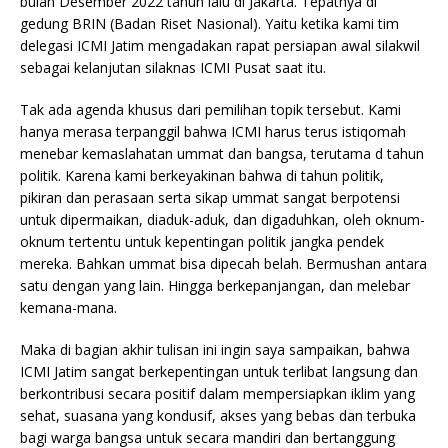
bulan Desember 2022 tahun lalu di Jakarta. Tepatnya di
gedung BRIN (Badan Riset Nasional). Yaitu ketika kami tim
delegasi ICMI Jatim mengadakan rapat persiapan awal silakwil
sebagai kelanjutan silaknas ICMI Pusat saat itu.
Tak ada agenda khusus dari pemilihan topik tersebut. Kami
hanya merasa terpanggil bahwa ICMI harus terus istiqomah
menebar kemaslahatan ummat dan bangsa, terutama d tahun
politik. Karena kami berkeyakinan bahwa di tahun politik,
pikiran dan perasaan serta sikap ummat sangat berpotensi
untuk dipermaikan, diaduk-aduk, dan digaduhkan, oleh oknum-
oknum tertentu untuk kepentingan politik jangka pendek
mereka. Bahkan ummat bisa dipecah belah. Bermushan antara
satu dengan yang lain. Hingga berkepanjangan, dan melebar
kemana-mana.
Maka di bagian akhir tulisan ini ingin saya sampaikan, bahwa
ICMI Jatim sangat berkepentingan untuk terlibat langsung dan
berkontribusi secara positif dalam mempersiapkan iklim yang
sehat, suasana yang kondusif, akses yang bebas dan terbuka
bagi warga bangsa untuk secara mandiri dan bertanggung