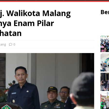
j. Walikota Malang
Be
ya Enam Pilar
ehatan
lang
0