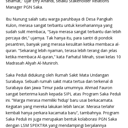
selamat,” ujar Erry Affandi, selaku Stakeholder Relations
Manager PGN Saka.
Ibu Nunung salah satu warga paruhbaya di Desa Pangkah
Kulon, merasa sangat terbantu untuk kesehariannya yang
sudah sulit membaca, “Saya merasa sangat terbantu dan lebih
percaya diri,” ujarnya. Tak hanya itu, para santri di pondok
pesantren, banyak yang merasa kesulitan ketika membaca al-
quran. “Sekarang lebih nyaman, terasa lebih terang dan jelas
ketika membaca Al-quran,” kata Farhatul Minah, siswi kelas 10
Madrasah Aliyah Al-Muniroh.
Saka Peduli didukung oleh Rumah Sakit Mata Undangan
Surabaya. Sebuah rumah sakit mata tertua dan terkenal di
Surabaya dan Jawa Timur pada umumnya. Ahmad Fauron
sangat berterima kasih kepada SIPL atas Program Saka Peduli
ini. “Warga merasa memiliki ‘hidup’ baru usai berkacamata.
Kegiatan yang mereka lakukan lebih lancar. Merasa terlahir
kembali hanya perkara kacamata baru”, tambahnya. Program
Saka Peduli ini juga merupakan bentuk kolaborasi PGN Saka
dengan LSM SPEKTRA yang mendampingi berjalannya