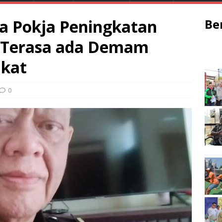
ua Pokja Peningkatan
Be
: Terasa ada Demam
akat
0