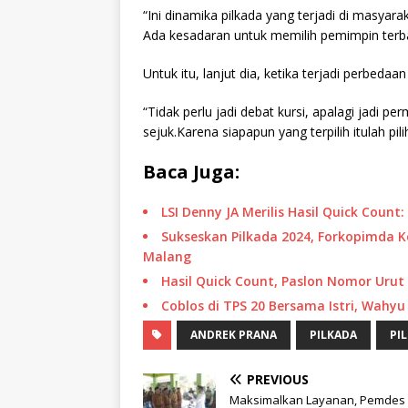
“Ini dinamika pilkada yang terjadi di masyar
Ada kesadaran untuk memilih pemimpin terbai
Untuk itu, lanjut dia, ketika terjadi perbeda
“Tidak perlu jadi debat kursi, apalagi jadi 
sejuk.Karena siapapun yang terpilih itulah pil
Baca Juga:
LSI Denny JA Merilis Hasil Quick Coun
Sukseskan Pilkada 2024, Forkopimda K
Malang
Hasil Quick Count, Paslon Nomor Urut
Coblos di TPS 20 Bersama Istri, Wahy
ANDREK PRANA
PILKADA
PI
PREVIOUS
Maksimalkan Layanan, Pemdes