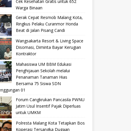
Cek Kesehatan Gratis untuk 652
Warga Binaan
Gerak Cepat Resmob Malang Kota,
Ringkus Pelaku Curanmor Honda
Beat di Jalan Pisang Candi
Wangsakarta Resort & Living Space
Disomasi, Diminta Bayar Kerugian
Kontraktor
Mahasiswa UM BBM Edukasi
Penghijauan Sekolah melalui
Penanaman Tanaman Hias
Bersama 75 Siswa SDN
nggungan 01
Forum Cangkrukan Pancasila PWNU
Jatim Usul Insentif Pajak Diperluas
untuk UMKM
Polresta Malang Kota Tetapkan Bos
Koperasi Tersangka Dugaan