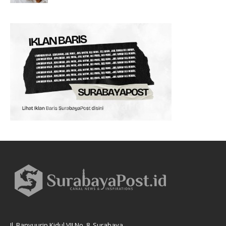
Jl. Banyuurip Kidul VII No. 8, Surabaya.