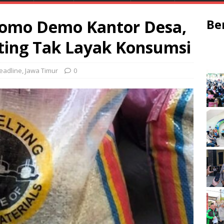
omo Demo Kantor Desa,
Be
ting Tak Layak Konsumsi
eadline
,
Jawa Timur
0