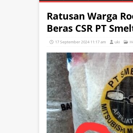
Ratusan Warga Ro
Beras CSR PT Smel
17 September 2024 11:17 am
uki
H