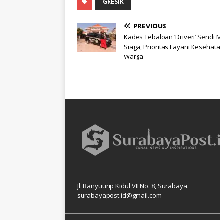
GRESIK
PREVIOUS
Kades Tebaloan ‘Driveri’ Sendi 
Siaga, Prioritas Layani Kesehat
Warga
Jl. Banyuurip Kidul VII No. 8, Surabaya.
surabayapost.id@gmail.com