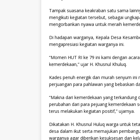
Tampak suasana keakraban satu sama lainnya
mengikuti kegiatan tersebut, sebagai ungka
mengorbankan nyawa untuk meraih kemerdeka
Di hadapan warganya, Kepala Desa Kesambe
mengapresiasi kegiatan warganya ini.
“Momen HUT RI ke 79 ini kami dengan acara
kemerdekaan,” ujar H. Khusnul Khuluq.
Kades penuh energik dan murah senyum ini 
perjuangan para pahlawan yang bebaskan dar
“Makna dari kemerdekaan yang terkandung 
perubahan dari para pejuang kemerdekaan s
terus melakukan kegiatan positif,” ujarnya.
Dikatakan H. Khusnul Huluq warga untuk t
desa dalam ikut serta memajukan pembanguna
warganya agar diberikan kesuksesan dan kel