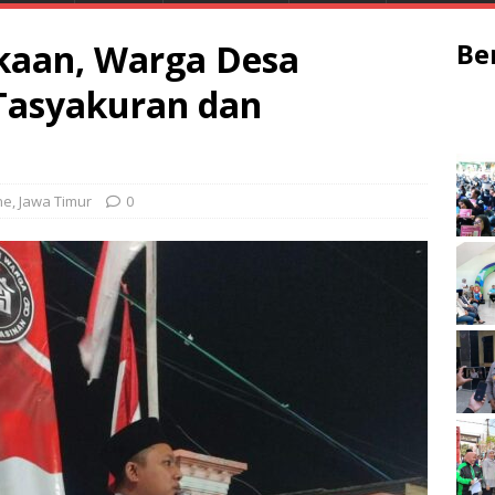
aan, Warga Desa
Be
Tasyakuran dan
ne
,
Jawa Timur
0