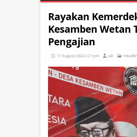
Rayakan Kemerdek
Kesamben Wetan 
Pengajian
17 August 2024 2:21 pm
uki
Headli