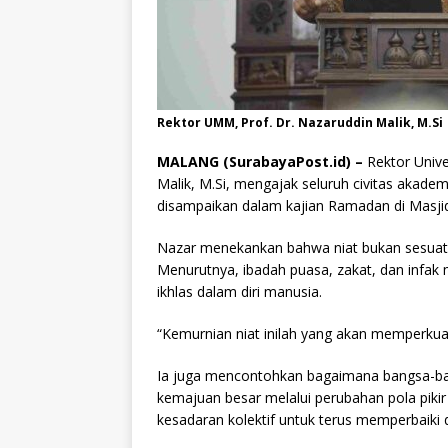
Rektor UMM, Prof. Dr. Nazaruddin Malik, M.Si
MALANG (SurabayaPost.id) –
Rektor Univ
Malik, M.Si, mengajak seluruh civitas akade
disampaikan dalam kajian Ramadan di Masjid
Nazar menekankan bahwa niat bukan sesuatu y
Menurutnya, ibadah puasa, zakat, dan infa
ikhlas dalam diri manusia.
“Kemurnian niat inilah yang akan memperkuat
Ia juga mencontohkan bagaimana bangsa-ba
kemajuan besar melalui perubahan pola pikir
kesadaran kolektif untuk terus memperbaiki d