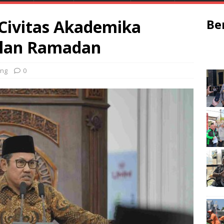
Civitas Akademika
Be
ulan Ramadan
ng
0